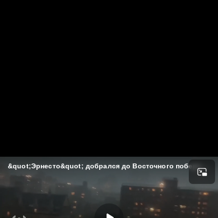
&quot;Эрнесто&quot; добрался до Восточного побережья США