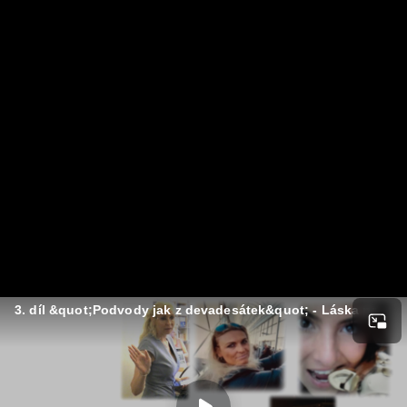
3. díl &quot;Podvody jak z devadesátek&quot; - Láska pro peníze