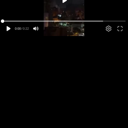
00:00
00:22
0:00
/
0:22